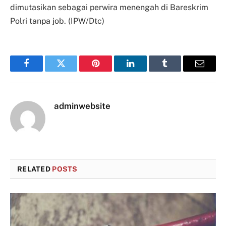
dimutasikan sebagai perwira menengah di Bareskrim
Polri tanpa job. (IPW/Dtc)
Facebook
Twitter
Pinterest
LinkedIn
Tumblr
Email
adminwebsite
RELATED
POSTS