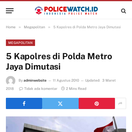
»
»
Home
Megapolitan
5 Kapolres di Polda Metro Jaya Dimutasi
MEGAPOLITAN
5 Kapolres di Polda Metro
Jaya Dimutasi
By
adminwebsite
11 Agustus 2010
Updated:
3 Maret
2018
Tidak ada komentar
2 Mins Read