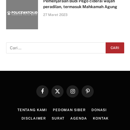
Pemenjaraan Budi Pego ciderai wajah
peradilan, termasuk Mahkamah Agung
27 Maret 2023
Facebook
X
Instagram
Pinterest
(Twitter)
TENTANG KAMI
PEDOMAN SIBER
DONASI
DISCLAIMER
SURAT
AGENDA
KONTAK