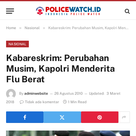
»
»
Home
Nasional
Kabareskrim: Perubahan Musim, Kapolri Menderita Flu Berat
NASIONAL
Kabareskrim: Perubahan
Musim, Kapolri Menderita
Flu Berat
By
adminwebsite
26 Agustus 2010
Updated:
3 Maret
2018
Tidak ada komentar
1 Min Read