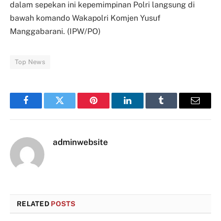
dalam sepekan ini kepemimpinan Polri langsung di
bawah komando Wakapolri Komjen Yusuf
Manggabarani. (IPW/PO)
Top News
Facebook
Twitter
Pinterest
LinkedIn
Tumblr
Email
adminwebsite
RELATED
POSTS